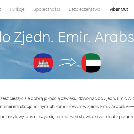
z
Funkcje
Społeczności
Bezpieczeństwo
Viber Out
do Zjedn. Emir. Arab
ożesz cieszyć się dobrą jakością dźwięku, dzwoniąc do Zjedn. Emir. A
numerem stacjonarnym lub komórkowym w Zjedn. Emir. Arabskie — j
an taryfowy, aby cieszyć się najlepszymi stawkami za minutę połączen