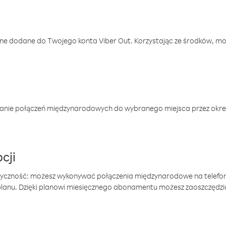
one dodane do Twojego konta Viber Out. Korzystając ze środków, m
anie połączeń międzynarodowych do wybranego miejsca przez okres
cji
tyczność: możesz wykonywać połączenia międzynarodowe na telefo
 planu. Dzięki planowi miesięcznego abonamentu możesz zaoszczędz