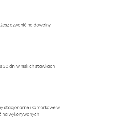
ożesz dzwonić na dowolny
 30 dni w niskich stawkach
ny stacjonarne i komórkowe w
ić na wykonywanych