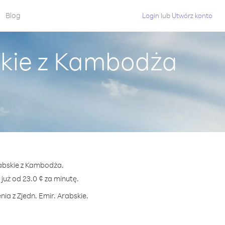
Blog
Login
lub
Utwórz konto
skie z Kambodża
rabskie z Kambodża.
uż od 23.0 ¢ za minutę.
ia z Zjedn. Emir. Arabskie.