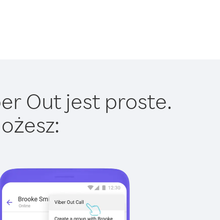
er Out jest proste.
ożesz: