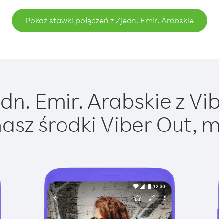
Pokaż stawki połączeń z Zjedn. Emir. Arabskie
n. Emir. Arabskie z Vib
asz środki Viber Out, m