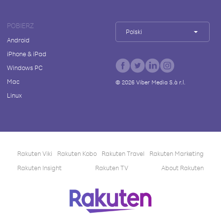
POBIERZ
Polski
Android
iPhone & iPad
Windows PC
Mac
©
2026
Viber Media S.à r.l.
Linux
Rakuten Viki
Rakuten Kobo
Rakuten Travel
Rakuten Marketing
Rakuten Insight
Rakuten TV
About Rakuten