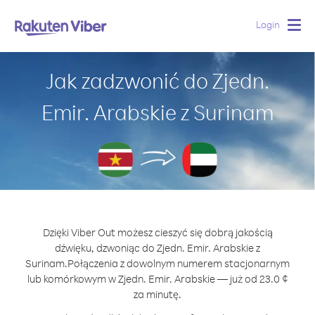
Login
Togg
navig
Jak zadzwonić do Zjedn.
Emir. Arabskie z Surinam
Dzięki Viber Out możesz cieszyć się dobrą jakością
dźwięku, dzwoniąc do Zjedn. Emir. Arabskie z
Surinam.
Połączenia z dowolnym numerem stacjonarnym
lub komórkowym w Zjedn. Emir. Arabskie — już od 23.0 ¢
za minutę.