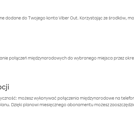
one dodane do Twojego konta Viber Out. Korzystając ze środków, m
anie połączeń międzynarodowych do wybranego miejsca przez okres
cji
tyczność: możesz wykonywać połączenia międzynarodowe na telefo
 planu. Dzięki planowi miesięcznego abonamentu możesz zaoszczędz