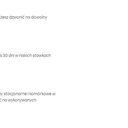
ożesz dzwonić na dowolny
 30 dni w niskich stawkach
ny stacjonarne i komórkowe w
ić na wykonywanych