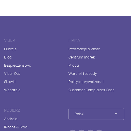
VIBER
FIRMA
Funkcje
Informacje o Viber
Blog
Centrum marek
Bezpieczeństwo
Praca
Viber Out
Warunki i zasady
Stawki
Polityka prywatności
Wsparcie
Customer Complaints Code
POBIERZ
Polski
Android
iPhone & iPad