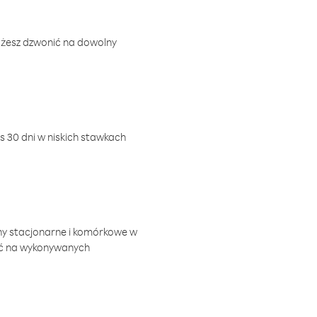
ożesz dzwonić na dowolny
 30 dni w niskich stawkach
ny stacjonarne i komórkowe w
ić na wykonywanych