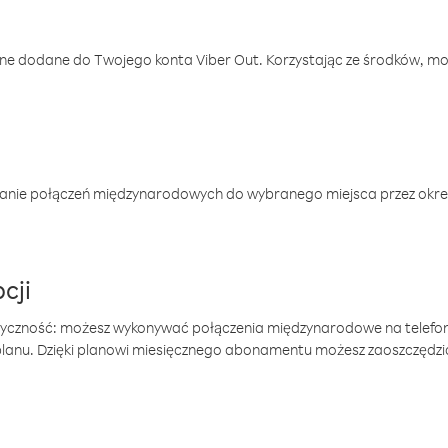
one dodane do Twojego konta Viber Out. Korzystając ze środków, m
anie połączeń międzynarodowych do wybranego miejsca przez okres
cji
tyczność: możesz wykonywać połączenia międzynarodowe na telefo
 planu. Dzięki planowi miesięcznego abonamentu możesz zaoszczędz