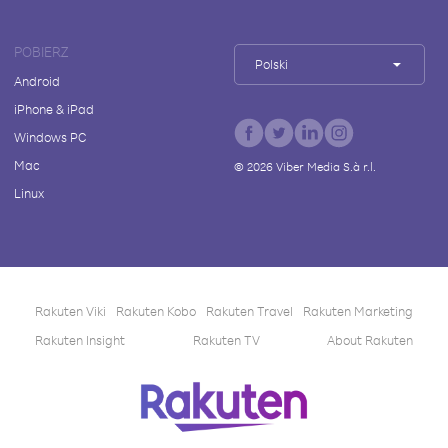
POBIERZ
Polski
Android
iPhone & iPad
Windows PC
Mac
©
2026
Viber Media S.à r.l.
Linux
Rakuten Viki
Rakuten Kobo
Rakuten Travel
Rakuten Marketing
Rakuten Insight
Rakuten TV
About Rakuten