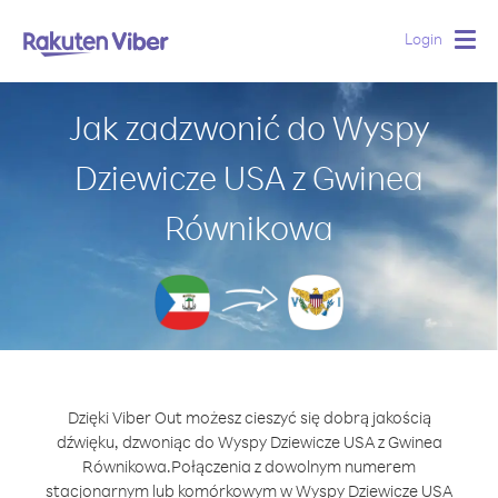
Login
Togg
navig
Jak zadzwonić do Wyspy
Dziewicze USA z Gwinea
Równikowa
Dzięki Viber Out możesz cieszyć się dobrą jakością
dźwięku, dzwoniąc do Wyspy Dziewicze USA z Gwinea
Równikowa.
Połączenia z dowolnym numerem
stacjonarnym lub komórkowym w Wyspy Dziewicze USA