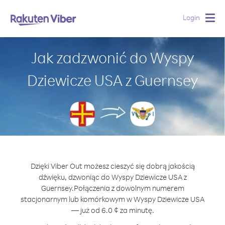
Login
Togg
navig
Jak zadzwonić do Wyspy
Dziewicze USA z Guernsey
Dzięki Viber Out możesz cieszyć się dobrą jakością
dźwięku, dzwoniąc do Wyspy Dziewicze USA z
Guernsey.
Połączenia z dowolnym numerem
stacjonarnym lub komórkowym w Wyspy Dziewicze USA
— już od 6.0 ¢ za minutę.