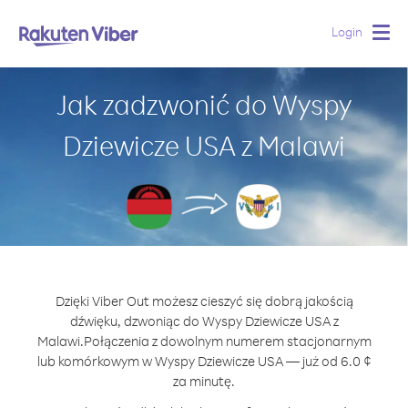
Login
Togg
navig
Jak zadzwonić do Wyspy
Dziewicze USA z Malawi
Dzięki Viber Out możesz cieszyć się dobrą jakością
dźwięku, dzwoniąc do Wyspy Dziewicze USA z
Malawi.
Połączenia z dowolnym numerem stacjonarnym
lub komórkowym w Wyspy Dziewicze USA — już od 6.0 ¢
za minutę.