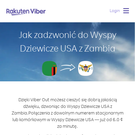
Login
Togg
navig
Jak zadzwonić do Wyspy
Dziewicze USA z Zambia
Dzięki Viber Out możesz cieszyć się dobrą jakością
dźwięku, dzwoniąc do Wyspy Dziewicze USA z
Zambia.
Połączenia z dowolnym numerem stacjonarnym
lub komórkowym w Wyspy Dziewicze USA — już od 6.0 ¢
za minutę.