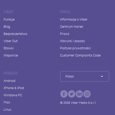
VIBER
FIRMA
Funkcje
Informacje o Viber
Blog
Centrum marek
Bezpieczeństwo
Praca
Viber Out
Warunki i zasady
Stawki
Polityka prywatności
Wsparcie
Customer Complaints Code
POBIERZ
Polski
Android
iPhone & iPad
Windows PC
Mac
©
2026
Viber Media S.à r.l.
Linux