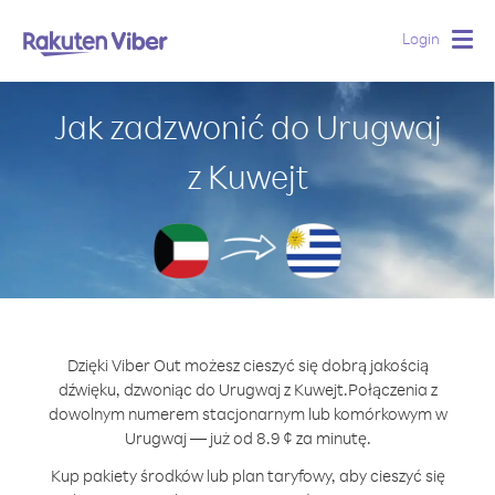
Login
Togg
navig
Jak zadzwonić do Urugwaj
z Kuwejt
Dzięki Viber Out możesz cieszyć się dobrą jakością
dźwięku, dzwoniąc do Urugwaj z Kuwejt.
Połączenia z
dowolnym numerem stacjonarnym lub komórkowym w
Urugwaj — już od 8.9 ¢ za minutę.
Kup pakiety środków lub plan taryfowy, aby cieszyć się