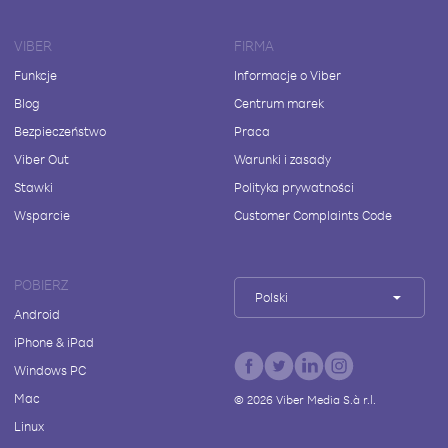
VIBER
FIRMA
Funkcje
Informacje o Viber
Blog
Centrum marek
Bezpieczeństwo
Praca
Viber Out
Warunki i zasady
Stawki
Polityka prywatności
Wsparcie
Customer Complaints Code
POBIERZ
Polski
Android
iPhone & iPad
Windows PC
Mac
©
2026
Viber Media S.à r.l.
Linux