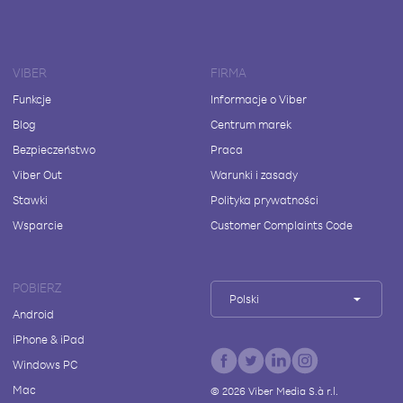
VIBER
FIRMA
Funkcje
Informacje o Viber
Blog
Centrum marek
Bezpieczeństwo
Praca
Viber Out
Warunki i zasady
Stawki
Polityka prywatności
Wsparcie
Customer Complaints Code
POBIERZ
Polski
Android
iPhone & iPad
Windows PC
Mac
©
2026
Viber Media S.à r.l.