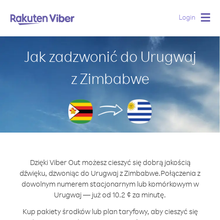
Login
Togg
navig
Jak zadzwonić do Urugwaj
z Zimbabwe
Dzięki Viber Out możesz cieszyć się dobrą jakością
dźwięku, dzwoniąc do Urugwaj z Zimbabwe.
Połączenia z
dowolnym numerem stacjonarnym lub komórkowym w
Urugwaj — już od 10.2 ¢ za minutę.
Kup pakiety środków lub plan taryfowy, aby cieszyć się