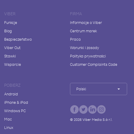
VIBER
FIRMA
Funkcje
Informacje o Viber
Blog
Centrum marek
Bezpieczeństwo
Praca
Viber Out
Warunki i zasady
Stawki
Polityka prywatności
Wsparcie
Customer Complaints Code
POBIERZ
Polski
Android
iPhone & iPad
Windows PC
Mac
©
2026
Viber Media S.à r.l.
Linux