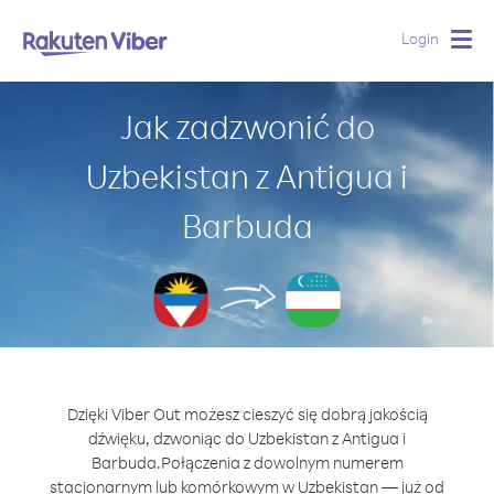
Login
Togg
navig
Jak zadzwonić do
Uzbekistan z Antigua i
Barbuda
Dzięki Viber Out możesz cieszyć się dobrą jakością
dźwięku, dzwoniąc do Uzbekistan z Antigua i
Barbuda.
Połączenia z dowolnym numerem
stacjonarnym lub komórkowym w Uzbekistan — już od