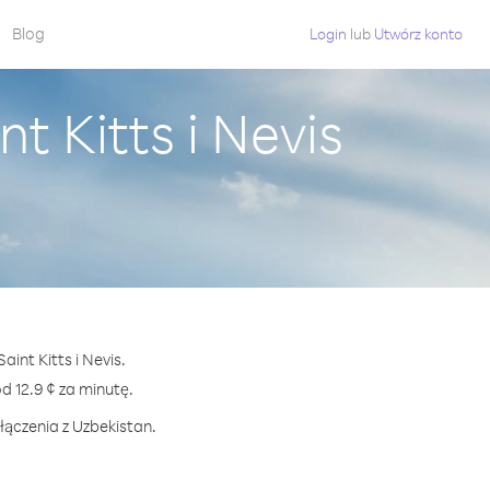
Blog
Login
lub
Utwórz konto
t Kitts i Nevis
int Kitts i Nevis.
 12.9 ¢ za minutę.
łączenia z Uzbekistan.