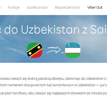
z
Funkcje
Społeczności
Bezpieczeństwo
Viber Out
do Uzbekistan z Sain
możesz cieszyć się dobrą jakością dźwięku, dzwoniąc do Uzbekistan z Sa
lnym numerem stacjonarnym lub komórkowym w Uzbekistan — już od
ub plan taryfowy, aby cieszyć się najlepszymi stawkami za minutę po