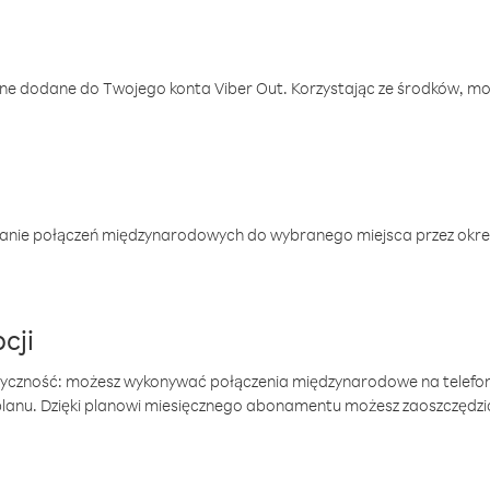
one dodane do Twojego konta Viber Out. Korzystając ze środków, m
anie połączeń międzynarodowych do wybranego miejsca przez okres
cji
tyczność: możesz wykonywać połączenia międzynarodowe na telefo
 planu. Dzięki planowi miesięcznego abonamentu możesz zaoszczędz