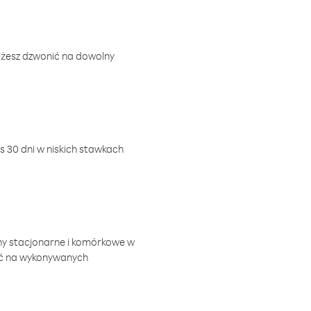
ożesz dzwonić na dowolny
 30 dni w niskich stawkach
ny stacjonarne i komórkowe w
ić na wykonywanych