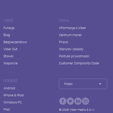
VIBER
FIRMA
Funkcje
Informacje o Viber
Blog
Centrum marek
Bezpieczeństwo
Praca
Viber Out
Warunki i zasady
Stawki
Polityka prywatności
Wsparcie
Customer Complaints Code
POBIERZ
Polski
Android
iPhone & iPad
Windows PC
Mac
©
2026
Viber Media S.à r.l.