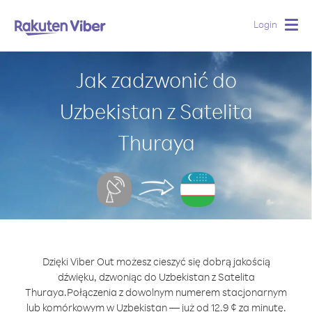
Login
Togg
navig
Jak zadzwonić do
Uzbekistan z Satelita
Thuraya
Dzięki Viber Out możesz cieszyć się dobrą jakością
dźwięku, dzwoniąc do Uzbekistan z Satelita
Thuraya.
Połączenia z dowolnym numerem stacjonarnym
lub komórkowym w Uzbekistan — już od 12.9 ¢ za minutę.