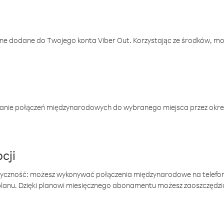
one dodane do Twojego konta Viber Out. Korzystając ze środków, m
anie połączeń międzynarodowych do wybranego miejsca przez okres
cji
tyczność: możesz wykonywać połączenia międzynarodowe na telefo
 planu. Dzięki planowi miesięcznego abonamentu możesz zaoszczędz