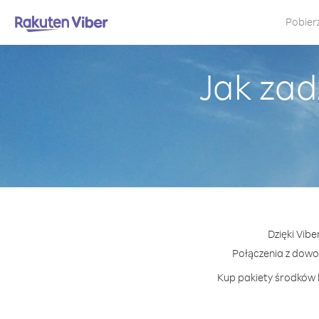
Pobier
Jak zad
Dzięki Vib
Połączenia z dowo
Kup pakiety środków l