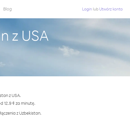
Blog
Login
lub
Utwórz konto
an z USA
stan z USA.
 12.9 ¢ za minutę.
łączenia z Uzbekistan.