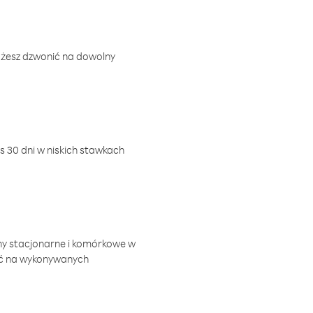
ożesz dzwonić na dowolny
 30 dni w niskich stawkach
ny stacjonarne i komórkowe w
ić na wykonywanych