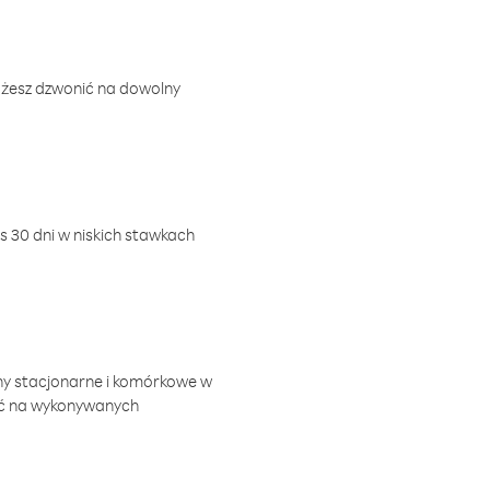
ożesz dzwonić na dowolny
 30 dni w niskich stawkach
ny stacjonarne i komórkowe w
ić na wykonywanych