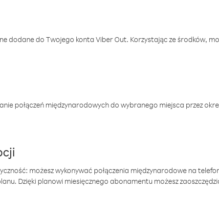
one dodane do Twojego konta Viber Out. Korzystając ze środków, m
anie połączeń międzynarodowych do wybranego miejsca przez okres
cji
tyczność: możesz wykonywać połączenia międzynarodowe na telefo
 planu. Dzięki planowi miesięcznego abonamentu możesz zaoszczędz