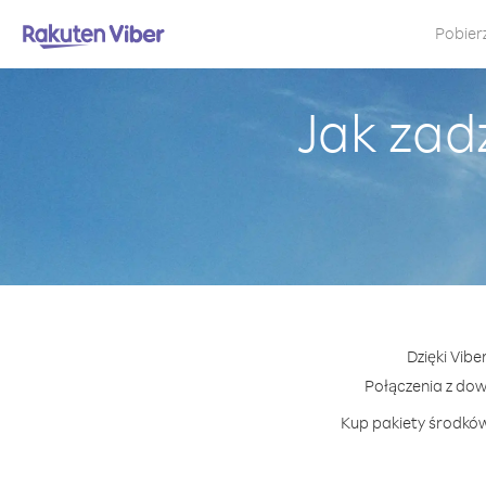
Pobier
Jak zad
Dzięki Vibe
Połączenia z do
Kup pakiety środków 