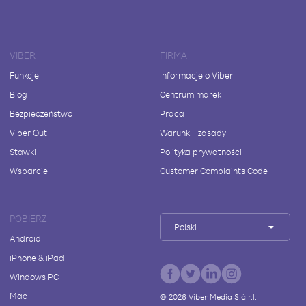
VIBER
FIRMA
Funkcje
Informacje o Viber
Blog
Centrum marek
Bezpieczeństwo
Praca
Viber Out
Warunki i zasady
Stawki
Polityka prywatności
Wsparcie
Customer Complaints Code
POBIERZ
Polski
Android
iPhone & iPad
Windows PC
Mac
©
2026
Viber Media S.à r.l.