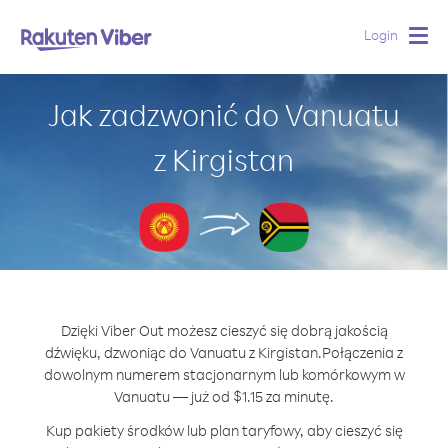
Login
Togg
navig
Jak zadzwonić do Vanuatu
z Kirgistan
Dzięki Viber Out możesz cieszyć się dobrą jakością
dźwięku, dzwoniąc do Vanuatu z Kirgistan.
Połączenia z
dowolnym numerem stacjonarnym lub komórkowym w
Vanuatu — już od $1.15 za minutę.
Kup pakiety środków lub plan taryfowy, aby cieszyć się