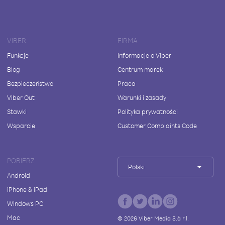
VIBER
FIRMA
Funkcje
Informacje o Viber
Blog
Centrum marek
Bezpieczeństwo
Praca
Viber Out
Warunki i zasady
Stawki
Polityka prywatności
Wsparcie
Customer Complaints Code
POBIERZ
Polski
Android
iPhone & iPad
Windows PC
Mac
©
2026
Viber Media S.à r.l.