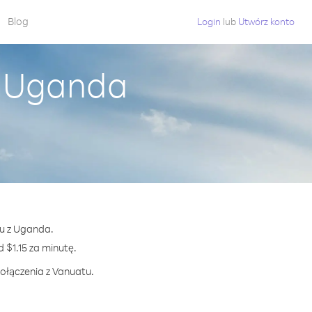
Blog
Login
lub
Utwórz konto
z Uganda
tu z Uganda.
$1.15 za minutę.
połączenia z Vanuatu.