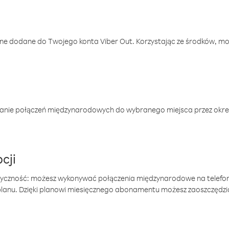
one dodane do Twojego konta Viber Out. Korzystając ze środków, m
anie połączeń międzynarodowych do wybranego miejsca przez okres
cji
tyczność: możesz wykonywać połączenia międzynarodowe na telefo
 planu. Dzięki planowi miesięcznego abonamentu możesz zaoszczędz