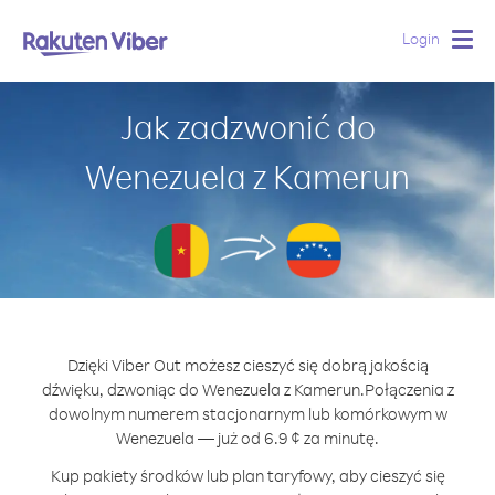
Login
Togg
navig
Jak zadzwonić do
Wenezuela z Kamerun
Dzięki Viber Out możesz cieszyć się dobrą jakością
dźwięku, dzwoniąc do Wenezuela z Kamerun.
Połączenia z
dowolnym numerem stacjonarnym lub komórkowym w
Wenezuela — już od 6.9 ¢ za minutę.
Kup pakiety środków lub plan taryfowy, aby cieszyć się