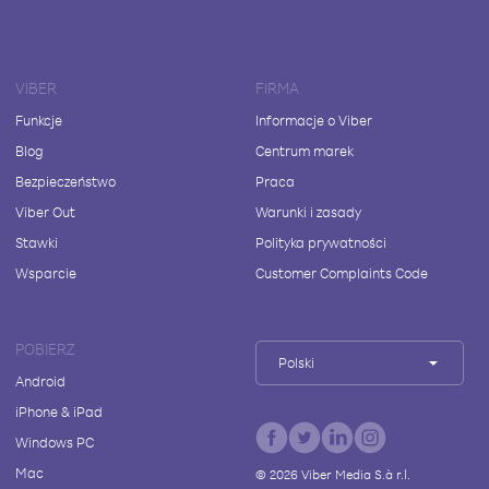
VIBER
FIRMA
Funkcje
Informacje o Viber
Blog
Centrum marek
Bezpieczeństwo
Praca
Viber Out
Warunki i zasady
Stawki
Polityka prywatności
Wsparcie
Customer Complaints Code
POBIERZ
Polski
Android
iPhone & iPad
Windows PC
Mac
©
2026
Viber Media S.à r.l.