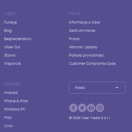
VIBER
FIRMA
Funkcje
Informacje o Viber
Blog
Centrum marek
Bezpieczeństwo
Praca
Viber Out
Warunki i zasady
Stawki
Polityka prywatności
Wsparcie
Customer Complaints Code
POBIERZ
Polski
Android
iPhone & iPad
Windows PC
Mac
©
2026
Viber Media S.à r.l.
Linux