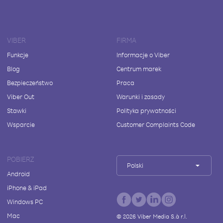
VIBER
FIRMA
Funkcje
Informacje o Viber
Blog
Centrum marek
Bezpieczeństwo
Praca
Viber Out
Warunki i zasady
Stawki
Polityka prywatności
Wsparcie
Customer Complaints Code
POBIERZ
Polski
Android
iPhone & iPad
Windows PC
Mac
©
2026
Viber Media S.à r.l.