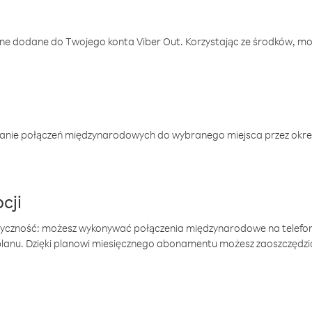
one dodane do Twojego konta Viber Out. Korzystając ze środków, m
anie połączeń międzynarodowych do wybranego miejsca przez okres
cji
tyczność: możesz wykonywać połączenia międzynarodowe na telefo
 planu. Dzięki planowi miesięcznego abonamentu możesz zaoszczędz