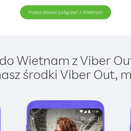
Pokaż stawki połączeń z Wietnam
do Wietnam z Viber Out 
asz środki Viber Out, m