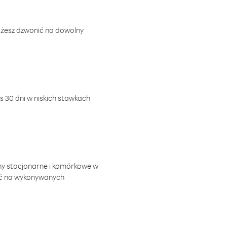
ożesz dzwonić na dowolny
 30 dni w niskich stawkach
ny stacjonarne i komórkowe w
ić na wykonywanych