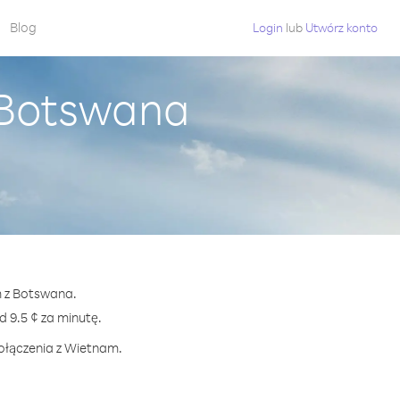
Blog
Login
lub
Utwórz konto
 Botswana
m z Botswana.
9.5 ¢ za minutę.
połączenia z Wietnam.