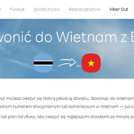
z
Funkcje
Społeczności
Bezpieczeństwo
Viber Out
wonić do Wietnam z
 Out możesz cieszyć się dobrą jakością dźwięku, dzwoniąc do Wietna
wolnym numerem stacjonarnym lub komórkowym w Wietnam — już od 
lub plan taryfowy, aby cieszyć się najlepszymi stawkami za minutę 