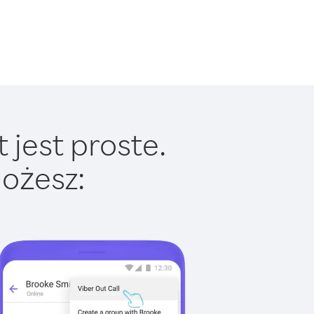
jest proste.
ożesz: