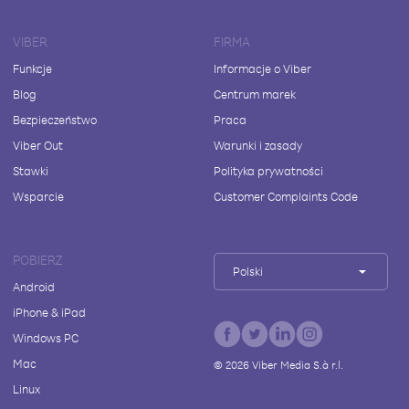
VIBER
FIRMA
Funkcje
Informacje o Viber
Blog
Centrum marek
Bezpieczeństwo
Praca
Viber Out
Warunki i zasady
Stawki
Polityka prywatności
Wsparcie
Customer Complaints Code
POBIERZ
Polski
Android
iPhone & iPad
Windows PC
Mac
©
2026
Viber Media S.à r.l.
Linux