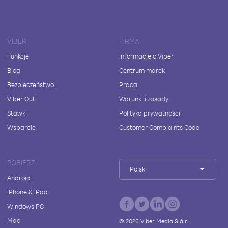
VIBER
FIRMA
Funkcje
Informacje o Viber
Blog
Centrum marek
Bezpieczeństwo
Praca
Viber Out
Warunki i zasady
Stawki
Polityka prywatności
Wsparcie
Customer Complaints Code
POBIERZ
Polski
Android
iPhone & iPad
Windows PC
Mac
©
2026
Viber Media S.à r.l.