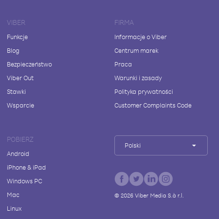
VIBER
FIRMA
Funkcje
Informacje o Viber
Blog
Centrum marek
Bezpieczeństwo
Praca
Viber Out
Warunki i zasady
Stawki
Polityka prywatności
Wsparcie
Customer Complaints Code
POBIERZ
Polski
Android
iPhone & iPad
Windows PC
Mac
©
2026
Viber Media S.à r.l.
Linux