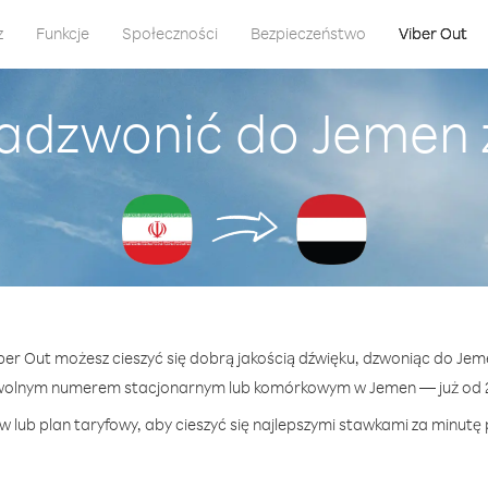
z
Funkcje
Społeczności
Bezpieczeństwo
Viber Out
zadzwonić do Jemen z
iber Out możesz cieszyć się dobrą jakością dźwięku, dzwoniąc do Jeme
wolnym numerem stacjonarnym lub komórkowym w Jemen — już od 2
 lub plan taryfowy, aby cieszyć się najlepszymi stawkami za minutę