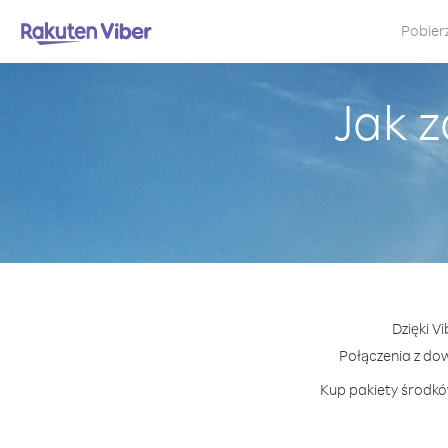
Pobier
Jak 
Dzięki V
Połączenia z do
Kup pakiety środków