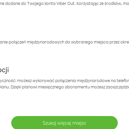
one dodane do Twojego konta Viber Out. Korzystając ze środków, m
anie połączeń międzynarodowych do wybranego miejsca przez okres
cji
tyczność: możesz wykonywać połączenia międzynarodowe na telefo
 planu. Dzięki planowi miesięcznego abonamentu możesz zaoszczędz
Szukaj więcej miejsc