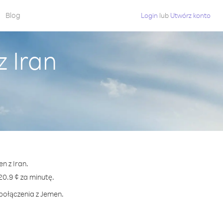
Blog
Login
lub
Utwórz konto
 Iran
n z Iran.
0.9 ¢ za minutę.
 połączenia z Jemen.