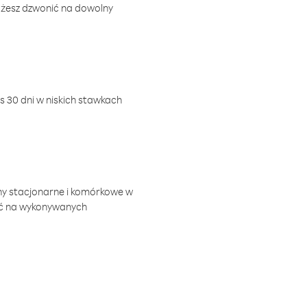
ożesz dzwonić na dowolny
 30 dni w niskich stawkach
ny stacjonarne i komórkowe w
ić na wykonywanych