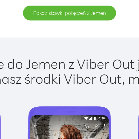
Pokaż stawki połączeń z Jemen
 do Jemen z Viber Out j
asz środki Viber Out, m