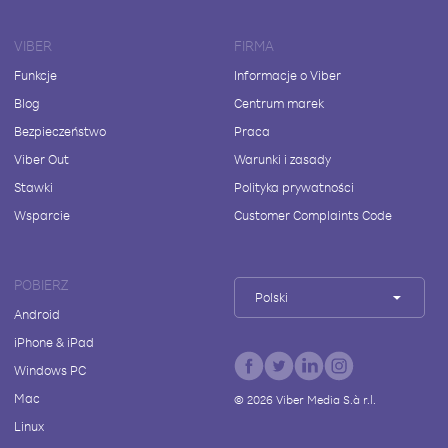
VIBER
FIRMA
Funkcje
Informacje o Viber
Blog
Centrum marek
Bezpieczeństwo
Praca
Viber Out
Warunki i zasady
Stawki
Polityka prywatności
Wsparcie
Customer Complaints Code
POBIERZ
Polski
Android
iPhone & iPad
Windows PC
Mac
©
2026
Viber Media S.à r.l.
Linux