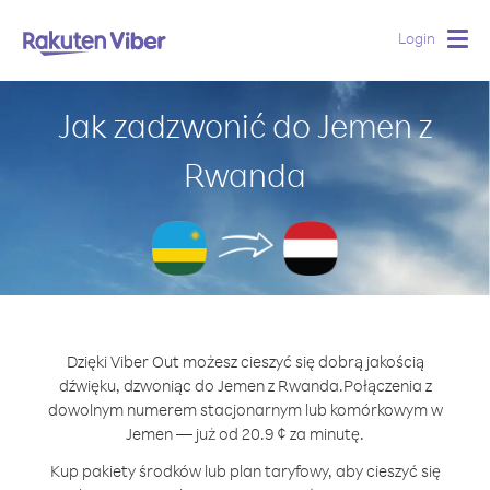
Login
Togg
navig
Jak zadzwonić do Jemen z
Rwanda
Dzięki Viber Out możesz cieszyć się dobrą jakością
dźwięku, dzwoniąc do Jemen z Rwanda.
Połączenia z
dowolnym numerem stacjonarnym lub komórkowym w
Jemen — już od 20.9 ¢ za minutę.
Kup pakiety środków lub plan taryfowy, aby cieszyć się