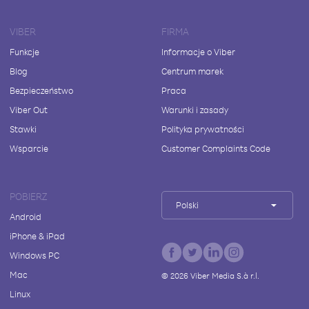
VIBER
FIRMA
Funkcje
Informacje o Viber
Blog
Centrum marek
Bezpieczeństwo
Praca
Viber Out
Warunki i zasady
Stawki
Polityka prywatności
Wsparcie
Customer Complaints Code
POBIERZ
Polski
Android
iPhone & iPad
Windows PC
Mac
©
2026
Viber Media S.à r.l.
Linux