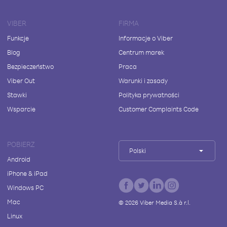
VIBER
FIRMA
Funkcje
Informacje o Viber
Blog
Centrum marek
Bezpieczeństwo
Praca
Viber Out
Warunki i zasady
Stawki
Polityka prywatności
Wsparcie
Customer Complaints Code
POBIERZ
Polski
Android
iPhone & iPad
Windows PC
Mac
©
2026
Viber Media S.à r.l.
Linux