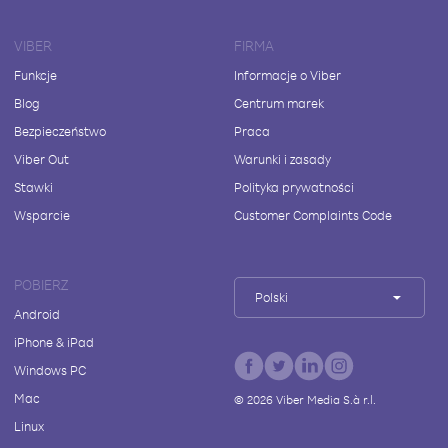
VIBER
FIRMA
Funkcje
Informacje o Viber
Blog
Centrum marek
Bezpieczeństwo
Praca
Viber Out
Warunki i zasady
Stawki
Polityka prywatności
Wsparcie
Customer Complaints Code
POBIERZ
Polski
Android
iPhone & iPad
Windows PC
Mac
©
2026
Viber Media S.à r.l.
Linux