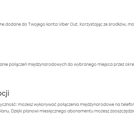
one dodane do Twojego konta Viber Out. Korzystając ze środków, m
anie połączeń międzynarodowych do wybranego miejsca przez okres
cji
tyczność: możesz wykonywać połączenia międzynarodowe na telefo
 planu. Dzięki planowi miesięcznego abonamentu możesz zaoszczędz