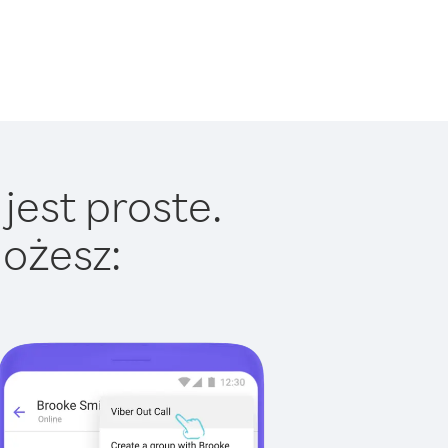
jest proste.
ożesz: