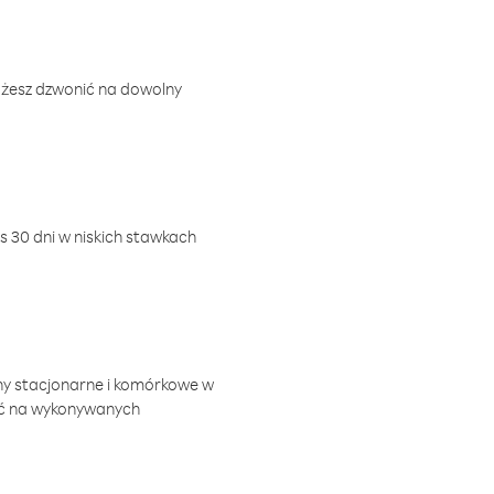
ożesz dzwonić na dowolny
 30 dni w niskich stawkach
ny stacjonarne i komórkowe w
ić na wykonywanych