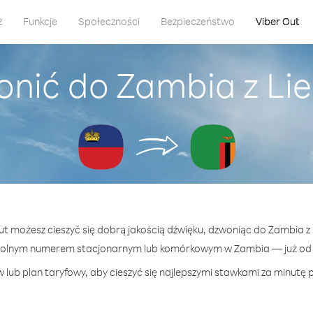
z
Funkcje
Społeczności
Bezpieczeństwo
Viber Out
onić do Zambia z Lie
Out możesz cieszyć się dobrą jakością dźwięku, dzwoniąc do Zambia z 
wolnym numerem stacjonarnym lub komórkowym w Zambia — już od 5
 lub plan taryfowy, aby cieszyć się najlepszymi stawkami za minutę 