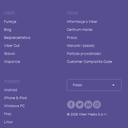
VIBER
FIRMA
Funkcje
Informacje o Viber
Blog
Centrum marek
Bezpieczeństwo
Praca
Viber Out
Warunki i zasady
Stawki
Polityka prywatności
Wsparcie
Customer Complaints Code
POBIERZ
Polski
Android
iPhone & iPad
Windows PC
Mac
©
2026
Viber Media S.à r.l.
Linux