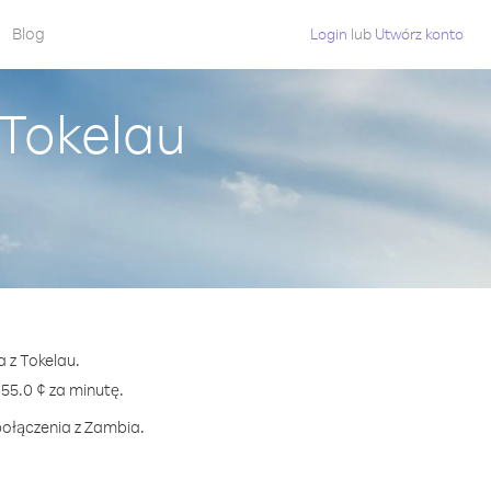
Blog
Login
lub
Utwórz konto
 Tokelau
 z Tokelau.
5.0 ¢ za minutę.
połączenia z Zambia.