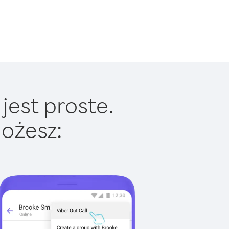
jest proste.
ożesz: