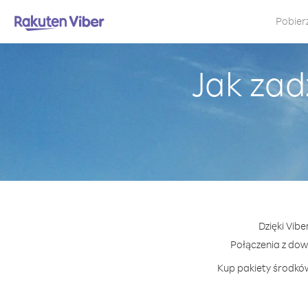
Pobier
Jak zad
Dzięki Vib
Połączenia z do
Kup pakiety środków