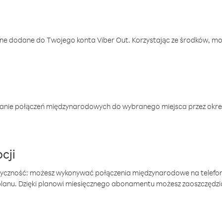
one dodane do Twojego konta Viber Out. Korzystając ze środków, m
anie połączeń międzynarodowych do wybranego miejsca przez okres
cji
tyczność: możesz wykonywać połączenia międzynarodowe na telefo
 planu. Dzięki planowi miesięcznego abonamentu możesz zaoszczędz