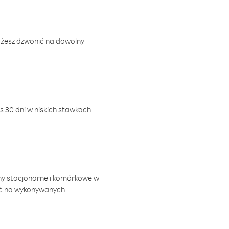
ożesz dzwonić na dowolny
 30 dni w niskich stawkach
ny stacjonarne i komórkowe w
ić na wykonywanych