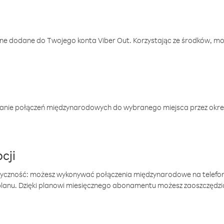
one dodane do Twojego konta Viber Out. Korzystając ze środków, m
anie połączeń międzynarodowych do wybranego miejsca przez okres
cji
tyczność: możesz wykonywać połączenia międzynarodowe na telefo
 planu. Dzięki planowi miesięcznego abonamentu możesz zaoszczędz