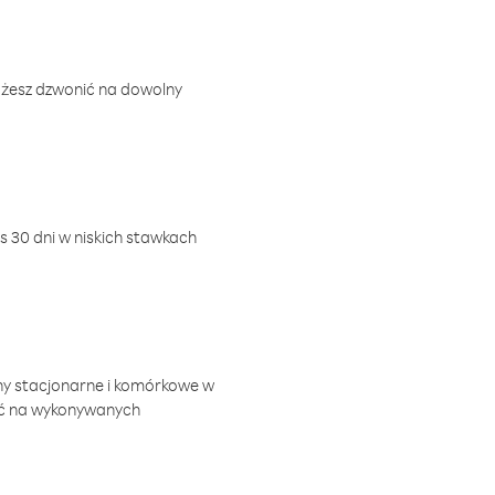
ożesz dzwonić na dowolny
 30 dni w niskich stawkach
ny stacjonarne i komórkowe w
ić na wykonywanych