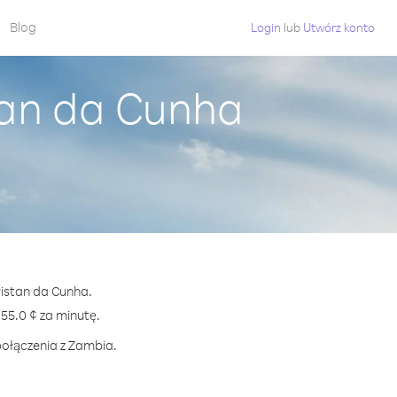
Blog
Login
lub
Utwórz konto
tan da Cunha
ristan da Cunha.
5.0 ¢ za minutę.
połączenia z Zambia.