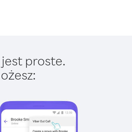
jest proste.
ożesz: