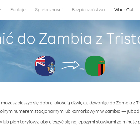
z
Funkcje
Społeczności
Bezpieczeństwo
Viber Out
ić do Zambia z Tris
t możesz cieszyć się dobrą jakością dźwięku, dzwoniąc do Zambia z T
wolnym numerem stacjonarnym lub komórkowym w Zambia — już od 5
 lub plan taryfowy, aby cieszyć się najlepszymi stawkami za minutę 