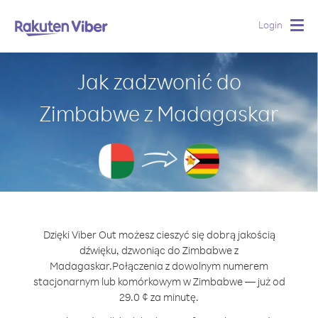
Login
Togg
navig
Jak zadzwonić do
Zimbabwe z Madagaskar
Dzięki Viber Out możesz cieszyć się dobrą jakością
dźwięku, dzwoniąc do Zimbabwe z
Madagaskar.
Połączenia z dowolnym numerem
stacjonarnym lub komórkowym w Zimbabwe — już od
29.0 ¢ za minutę.