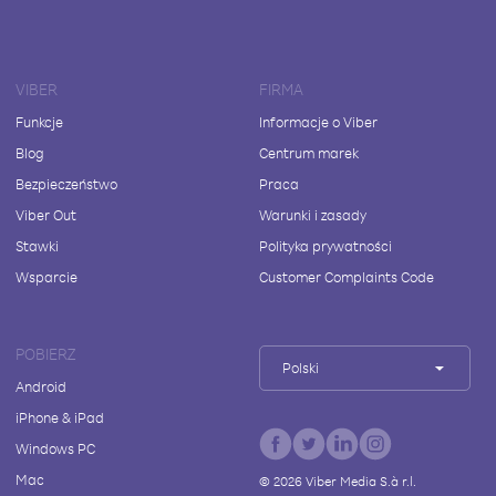
VIBER
FIRMA
Funkcje
Informacje o Viber
Blog
Centrum marek
Bezpieczeństwo
Praca
Viber Out
Warunki i zasady
Stawki
Polityka prywatności
Wsparcie
Customer Complaints Code
POBIERZ
Polski
Android
iPhone & iPad
Windows PC
Mac
©
2026
Viber Media S.à r.l.