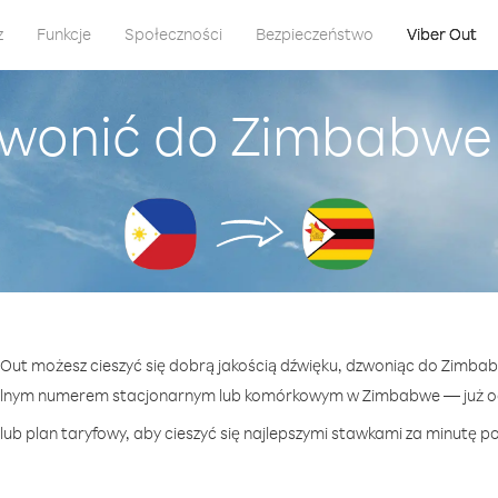
z
Funkcje
Społeczności
Bezpieczeństwo
Viber Out
wonić do Zimbabwe z
r Out możesz cieszyć się dobrą jakością dźwięku, dzwoniąc do Zimbabwe
olnym numerem stacjonarnym lub komórkowym w Zimbabwe — już od 
lub plan taryfowy, aby cieszyć się najlepszymi stawkami za minutę p