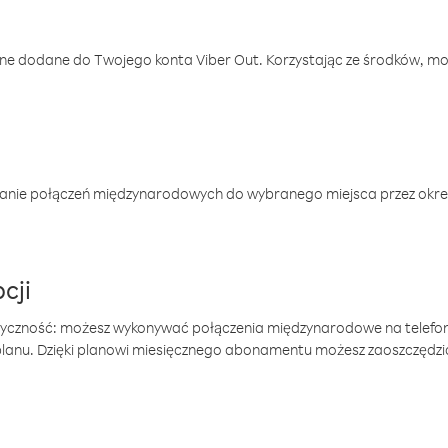
one dodane do Twojego konta Viber Out. Korzystając ze środków, m
anie połączeń międzynarodowych do wybranego miejsca przez okres
cji
tyczność: możesz wykonywać połączenia międzynarodowe na telefo
 planu. Dzięki planowi miesięcznego abonamentu możesz zaoszczędz