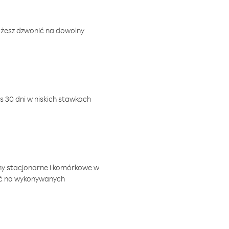
ożesz dzwonić na dowolny
 30 dni w niskich stawkach
ny stacjonarne i komórkowe w
ić na wykonywanych