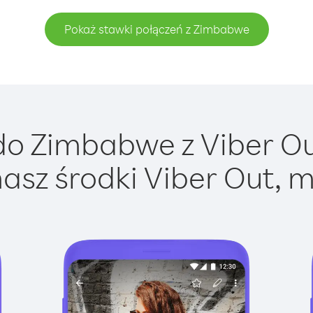
Pokaż stawki połączeń z Zimbabwe
o Zimbabwe z Viber Out
asz środki Viber Out, m