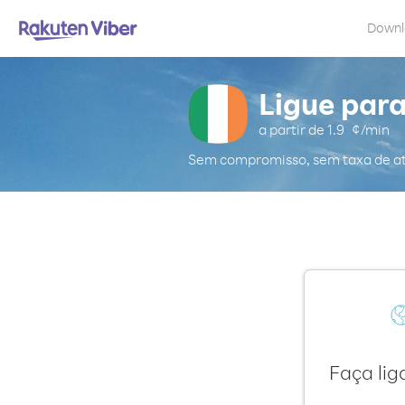
Down
Ligue para
a partir de
1.9
¢/min
Sem compromisso, sem taxa de a
Faça lig