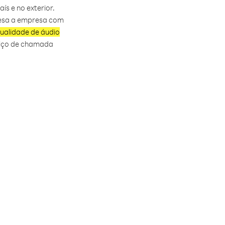
s e no exterior.
resa a empresa com
ualidade de áudio
rviço de chamada