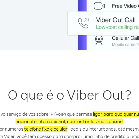
O que é o Viber Out?
vo serviço de voz sobre IP (VoIP) que permite
ligar para qualquer n
nacional e internacional, com as tarifas mais baixas!
uer números
telefone fixo e celular
, locais ou interurbanos, até mes
m Viber, você tem acesso para comprar uma linha de crédito a uma 