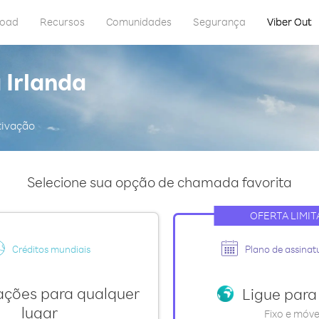
load
Recursos
Comunidades
Segurança
Viber Out
 Irlanda
tivação
Selecione sua opção de chamada favorita
OFERTA LIMIT
Créditos mundiais
Plano de assinat
ações para qualquer
Ligue par
lugar
Fixo e móve