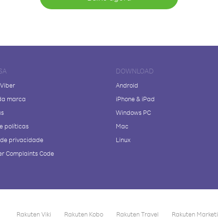
SA
DOWNLOAD
 Viber
Android
da marca
iPhone & iPad
as
Windows PC
e políticas
Mac
a de privacidade
Linux
r Complaints Code
Rakuten Viki
Rakuten Kobo
Rakuten Travel
Rakuten Market