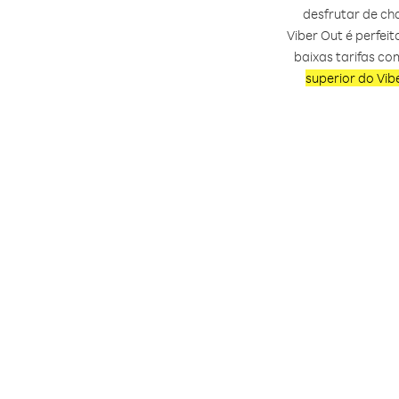
desfrutar de ch
Viber Out é perfe
baixas tarifas c
superior do Vib