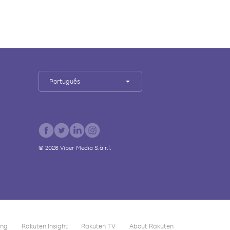
Português
©
2026
Viber Media S.à r.l.
ing
Rakuten Insight
Rakuten TV
About Rakuten