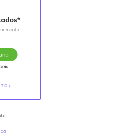
itados*
r momento
mana
pois
 mais
nte
.
ica