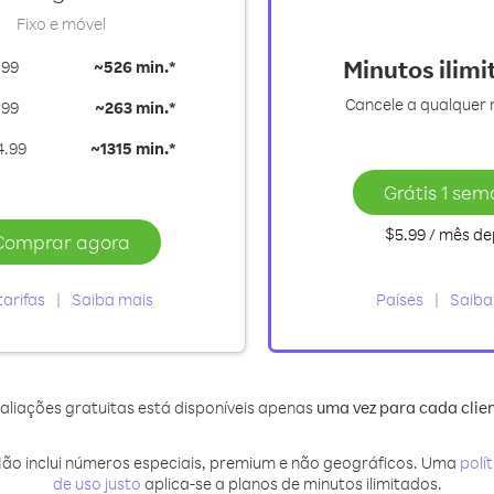
Fixo e móvel
Minutos ilim
.99
~
526 min.*
Cancele a qualque
.99
~
263 min.*
4.99
~
1315 min.*
Grátis 1 se
$5.99
/ mês
de
Comprar agora
tarifas
Saiba mais
Países
Saiba
aliações gratuitas está disponíveis apenas
uma vez para cada clie
Não inclui números especiais, premium e não geográficos. Uma
polít
de uso justo
aplica-se a planos de minutos ilimitados.