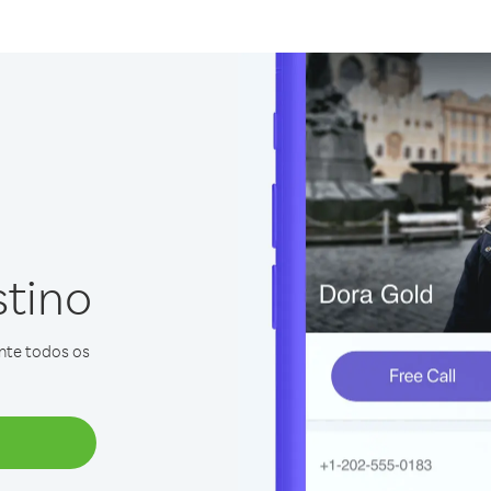
stino
ente todos os