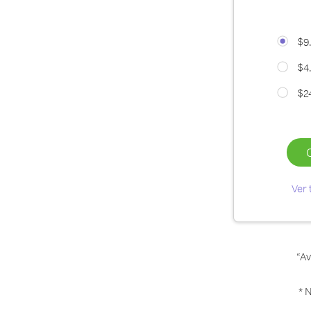
$9
$4
$2
Ver 
“Av
* 