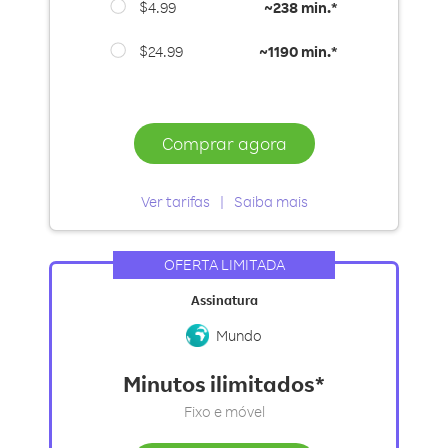
$4.99
~
238 min.*
$24.99
~
1190 min.*
Comprar agora
Ver tarifas
Saiba mais
OFERTA LIMITADA
Assinatura
Mundo
Minutos ilimitados*
Fixo e móvel