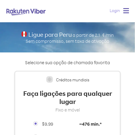
Login
Togg
navig
Ligue para Peru
a partir de
2.1
¢/min
Sem compromisso, sem taxa de ativação
Selecione sua opção de chamada favorita
Créditos mundiais
Faça ligações para qualquer
lugar
Fixo e móvel
$9.99
~
476 min.*