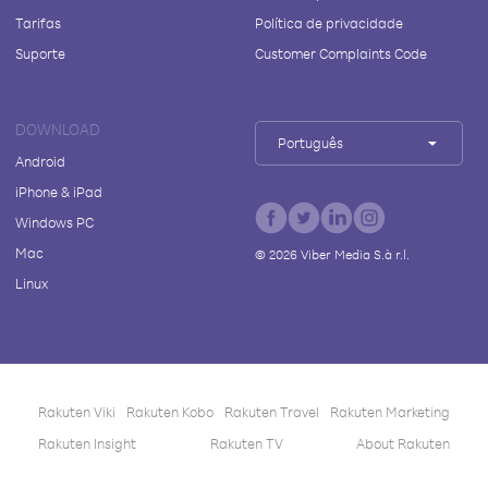
Tarifas
Política de privacidade
Suporte
Customer Complaints Code
DOWNLOAD
Português
Android
iPhone & iPad
Windows PC
Mac
©
2026
Viber Media S.à r.l.
Linux
Rakuten Viki
Rakuten Kobo
Rakuten Travel
Rakuten Marketing
Rakuten Insight
Rakuten TV
About Rakuten