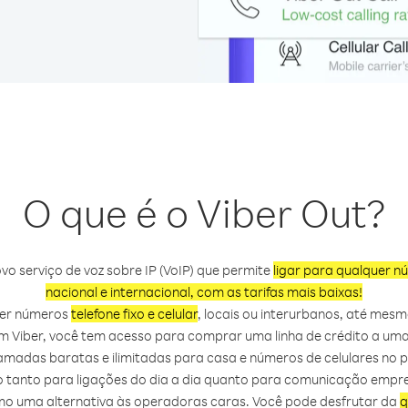
O que é o Viber Out?
vo serviço de voz sobre IP (VoIP) que permite
ligar para qualquer n
nacional e internacional, com as tarifas mais baixas!
uer números
telefone fixo e celular
, locais ou interurbanos, até mes
m Viber, você tem acesso para comprar uma linha de crédito a uma 
amadas baratas e ilimitadas para casa e números de celulares no paí
ito tanto para ligações do dia a dia quanto para comunicação emp
omo uma alternativa às operadoras caras. Você pode desfrutar da
q