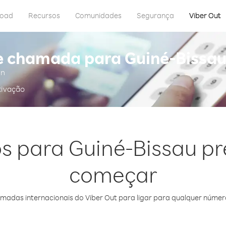
load
Recursos
Comunidades
Segurança
Viber Out
e chamada para Guiné-Bissa
in
tivação
os para Guiné-Bissau p
começar
das internacionais do Viber Out para ligar para qualquer número