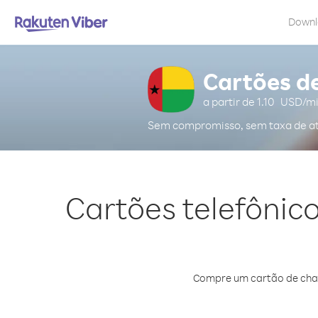
Down
Cartões d
a partir de
1.10
USD/m
Sem compromisso, sem taxa de a
Cartões telefônic
Compre um cartão de chama