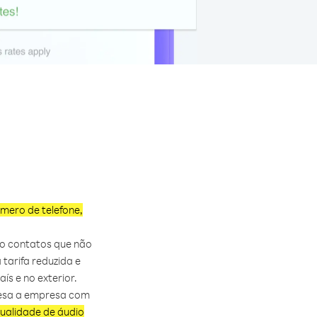
úmero de telefone,
mo contatos que não
tarifa reduzida e
s e no exterior.
resa a empresa com
ualidade de áudio