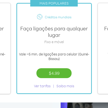
MAIS POPULARES
Créditos mundiais
er
Faça ligações para qualquer
F
lugar
Fixo e móvel
iné-
Vale
~5 min.
de ligações para celular (Guiné-
Bissau)
$4.99
Ver tarifas
Saiba mais