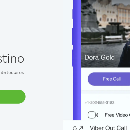
stino
ente todos os