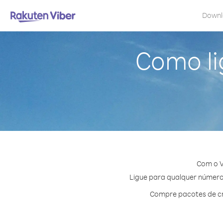
Down
Como li
Com o V
Ligue para qualquer número 
Compre pacotes de cr