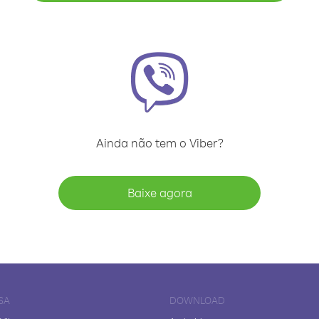
Ainda não tem o Viber?
Baixe agora
SA
DOWNLOAD