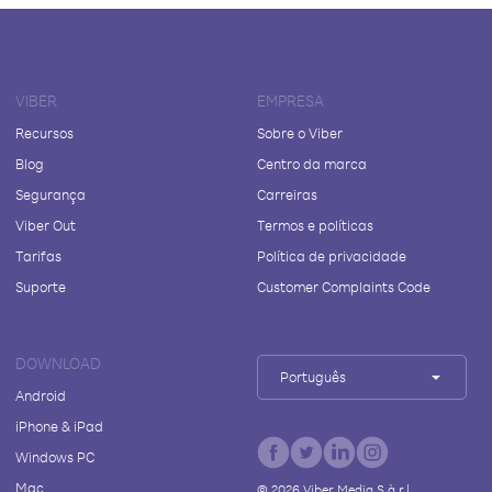
VIBER
EMPRESA
Recursos
Sobre o Viber
Blog
Centro da marca
Segurança
Carreiras
Viber Out
Termos e políticas
Tarifas
Política de privacidade
Suporte
Customer Complaints Code
DOWNLOAD
Português
Android
iPhone & iPad
Windows PC
Mac
©
2026
Viber Media S.à r.l.