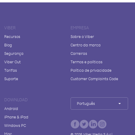
VIBER
EMPRESA
Recursos
Sobre o Viber
Blog
Centro da marca
Segurança
Carreiras
Viber Out
Termos e políticas
Tarifas
Política de privacidade
Suporte
Customer Complaints Code
DOWNLOAD
Português
Android
iPhone & iPad
Windows PC
Mac
©
2026
Viber Media S.à r.l.