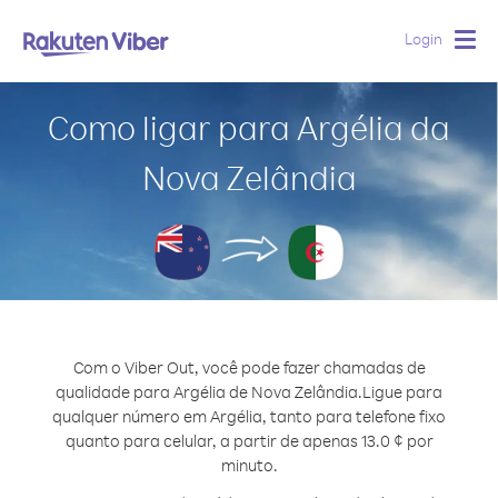
Login
Togg
navig
Como ligar para Argélia da
Nova Zelândia
Com o Viber Out, você pode fazer chamadas de
qualidade para Argélia de Nova Zelândia.
Ligue para
qualquer número em Argélia, tanto para telefone fixo
quanto para celular, a partir de apenas 13.0 ¢ por
minuto.