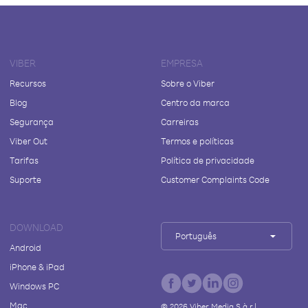
VIBER
EMPRESA
Recursos
Sobre o Viber
Blog
Centro da marca
Segurança
Carreiras
Viber Out
Termos e políticas
Tarifas
Política de privacidade
Suporte
Customer Complaints Code
DOWNLOAD
Português
Android
iPhone & iPad
Windows PC
Mac
©
2026
Viber Media S.à r.l.